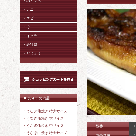
・のどぐろ
・カニ
・エビ
・ウニ
・イクラ
・岩牡蠣
・どじょう
おすすめ商品
・うなぎ蒲焼き 特大サイズ
・うなぎ蒲焼き 大サイズ
・うなぎ蒲焼き 中サイズ
・ 型番
U
・うなぎ白焼き 特大サイズ
・ 販売価格