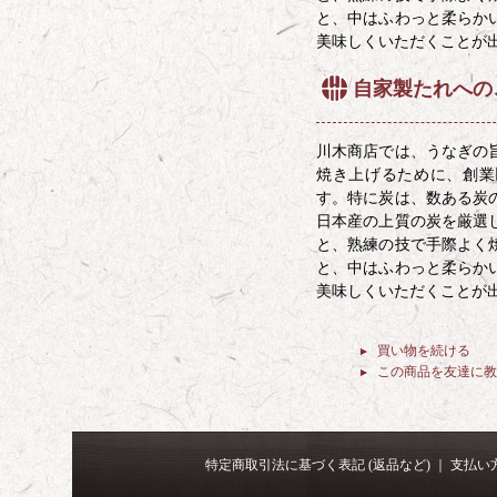
と、中はふわっと柔らか
美味しくいただくことが
自家製たれへの
川木商店では、うなぎの
焼き上げるために、創業
す。特に炭は、数ある炭
日本産の上質の炭を厳選
と、熟練の技で手際よく
と、中はふわっと柔らか
美味しくいただくことが
買い物を続ける
この商品を友達に教
特定商取引法に基づく表記 (返品など)
｜
支払い