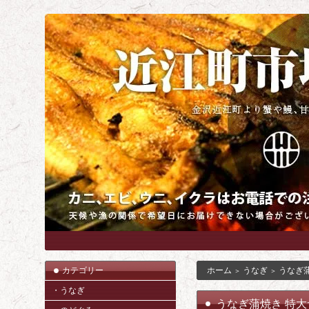
カテゴリー
ホーム
うなぎ
うなぎ
＞
＞
・うなぎ
うなぎ蒲焼き 特大