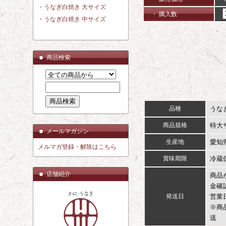
・うなぎ白焼き 大サイズ
・ 購入数
・うなぎ白焼き 中サイズ
商品検索
品種
うな
商品規格
特大
メールマガジン
生産地
愛知
メルマガ登録・解除はこちら
賞味期限
冷蔵
店舗紹介
商品
金確
発送日
営業
※商
送