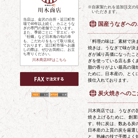
※自家製たれを追加注文の場
いただきます。
当店は、金沢の台所・近江町市
国産うなぎへの
場で40年以上続く、カニとうな
ぎの専門の老舗でございます。
また、季節ごとに「甘エビ」や
「牡蠣」など日本海の旬の幸
も、こだわりをもって取り揃え
「料理の味は、素材で決
ております。近江町市場へお越
焼きは、うなぎで味が決
しの際は、ぜひお気軽に、お立
ち寄りください。
ぎが減り高価になったこ
川木商店HPはこちら
ぎを使っている店も多く
脂の香りがよい最高の蒲
ために、日本産の、とく
接仕入れております。
炭火焼きへのこ
川木商店では、うなぎの
焼き上げるために、創業
す。特に炭は、数ある炭
日本産の上質の炭を厳選
と、熟練の技で手際よく